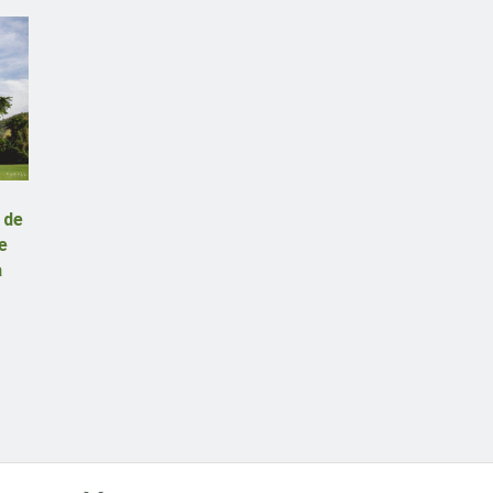
 de
e
a